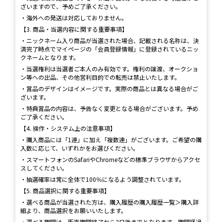
ざいますので、予めご了承ください。
・海外への発送は対応しておりません。
【3. 商品・当選内容に関する重要事項】
・ニックネーム入り商品が当選された場合、記載される名称は、決
済完了時点でマイページの「会員登録情報」に登録されているニッ
クネームとなります。
・当選権利は当選者ご本人のみ有効です。権利の譲渡、オークショ
ン等への出品、その他営利目的での転売は禁止いたします。
・賞品のデザインはイメージです。実際の商品とは異なる場合がご
ざいます。
・特典賞品の内容は、予告なく変更となる場合がございます。予め
ご了承ください。
【4. 操作・システム上の注意事項】
・購入商品には「1連」に加え「複数連」がございます。ご希望の購
入数に応じて、いずれかをお選びください。
・スマートフォンのSafariやChromeなどの標準ブラウザからアクセ
スしてください。
・抽選確率は常に全体で100％になるよう調整されています。
【5. 商品選択に関する重要事項】
・選べる商品が当選された方は、購入履歴の購入履歴一覧＞購入詳
細より、商品選択をお願いいたします。
・選べる期間は、販売期間終了から3日後までとなります。期間経過