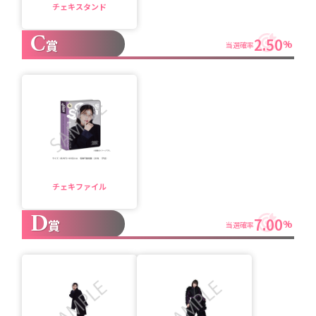
チェキスタンド
C
2.50
賞
%
当選確率
チェキファイル
D
7.00
賞
%
当選確率