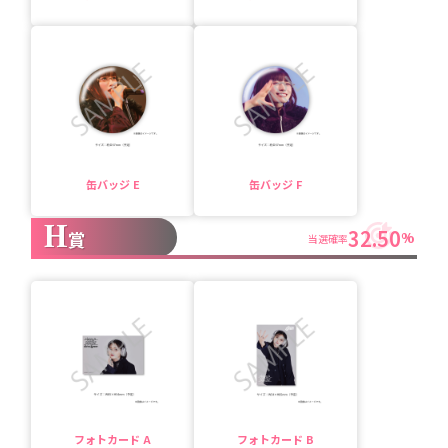
缶バッジ E
缶バッジ F
H
32.50
賞
%
当選確率
フォトカード A
フォトカード B