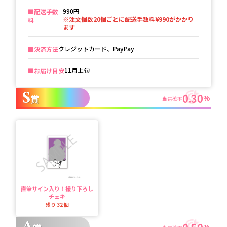
990円
■️配送手数
※注文個数20個ごとに配送手数料¥990がかかり
料
ます
クレジットカード、PayPay
■️決済方法
11月上旬
■️お届け目安
S
0.30
賞
%
当選確率
直筆サイン入り！撮り下ろし
チェキ
残り
32
個