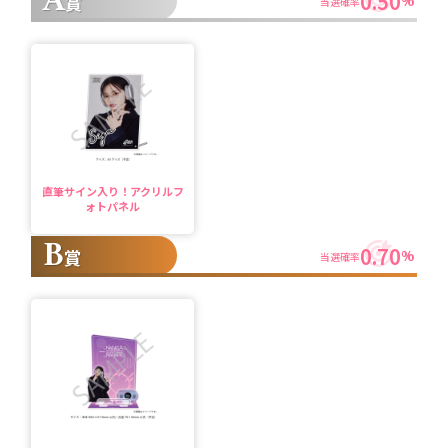
A
0.50
賞
%
当選確率
直筆サイン入り！アクリルフ
ォトパネル
B
0.70
賞
%
当選確率