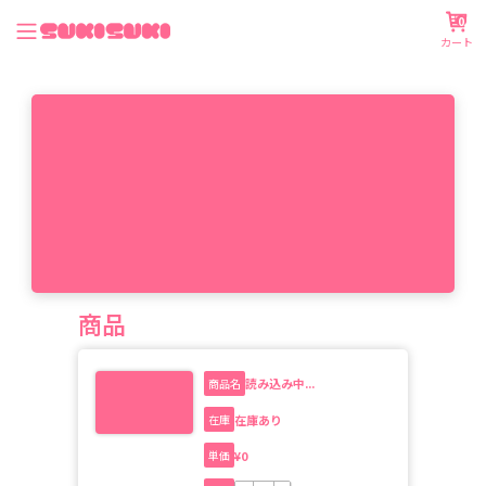
0
カート
商品
読み込み中...
商品名
在庫あり
在庫
¥
0
単価