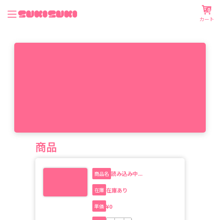
0
カート
商品
読み込み中...
商品名
在庫あり
在庫
¥
0
単価