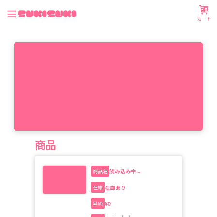
0
カート
商品
読み込み中...
商品名
在庫あり
在庫
¥
0
単価