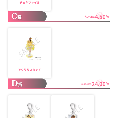
チェキファイル
C
4.50
賞
%
当選確率
アクリルスタンド
D
24.00
賞
%
当選確率