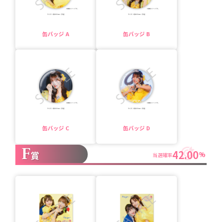
缶バッジ A
缶バッジ B
缶バッジ C
缶バッジ D
F
42.00
賞
%
当選確率