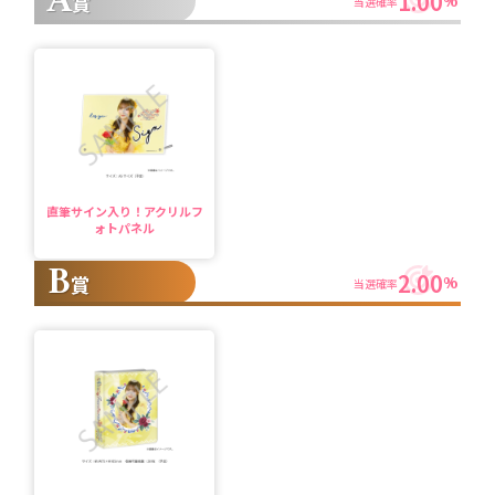
A
1.00
賞
%
当選確率
直筆サイン入り！アクリルフ
ォトパネル
B
2.00
賞
%
当選確率