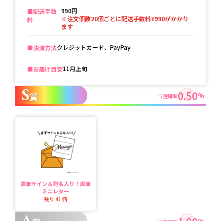
990円
■️配送手数
※注文個数20個ごとに配送手数料¥990がかかり
料
ます
クレジットカード、PayPay
■️決済方法
11月上旬
■️お届け目安
S
0.50
賞
%
当選確率
直筆サイン＆宛名入り！直筆
ミニレター
残り
41
個