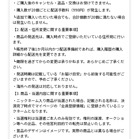
・ご購入後のキャンセル・返品・交換はお受けできません。
・購入数が20個ごとに配送手数料（990円）が発生します。
┗追加で購入いただいた場合でも、合計個数が20個に満たない場合
は発生いたしません。
【2. 配送・住所変更に関する重要事項】
・商品の発送先は、購入時点でご登録いただいている住所宛に行い
ます。
┗販売終了後1か月以内かつ配送準備前であれば、購入履歴の購入
詳細から配送先を変更できます。
┗期限を過ぎてからの変更は承りかねます。あらかじめご了承くだ
さい。
・発送時期は記載している「お届け目安」から前後する可能性がご
ざいますので、予めご了承ください。
・海外への発送は対応しておりません。
【3. 商品・当選内容に関する重要事項】
・ニックネーム入り商品が当選された場合、記載される名称は、決
済完了時点でマイページの「会員登録情報」に登録されているニッ
クネームとなります。
・当選権利は当選者ご本人のみ有効です。権利の譲渡、オークショ
ン等への出品、その他営利目的での転売は禁止いたします。
・賞品のデザインはイメージです。実際の商品とは異なる場合がご
ざいます。