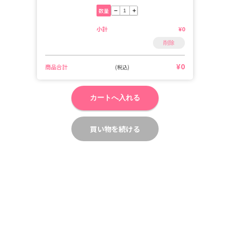
数量
−
+
小計
¥0
削除
¥0
商品合計
(税込)
カートへ入れる
買い物を続ける