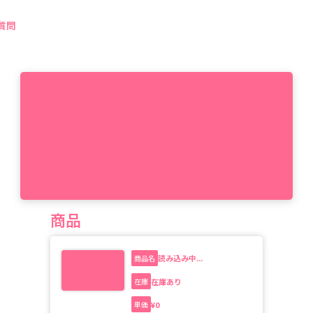
質問
商品
読み込み中...
商品名
在庫あり
在庫
¥
0
単価