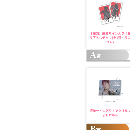
【完売】直筆サイン入り！
り下ろしチェキ(全2種・ラ
ダム)
A
賞
直筆サイン入り！アクリル
ォトパネル
B
賞