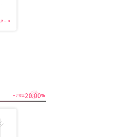
ダー D
20.00
%
当選確率