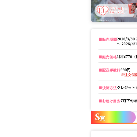
2026/3/30 
■️販売期間
〜
2026/4/1
1回
¥770
■️販売価格
990円
■️配送手数料
※注文個
クレジットカ
■️決済方法
7月下旬
■️お届け目安
S
賞