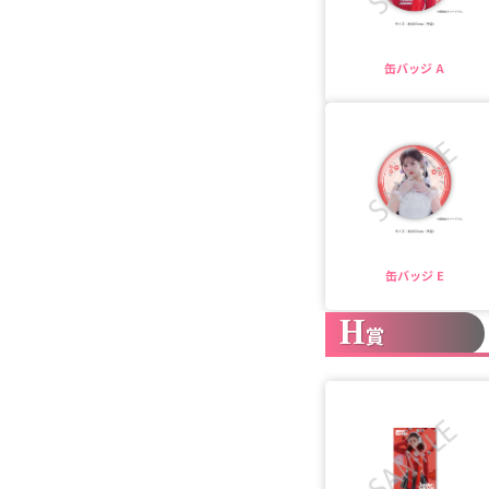
缶バッジ A
缶バッジ E
H
賞