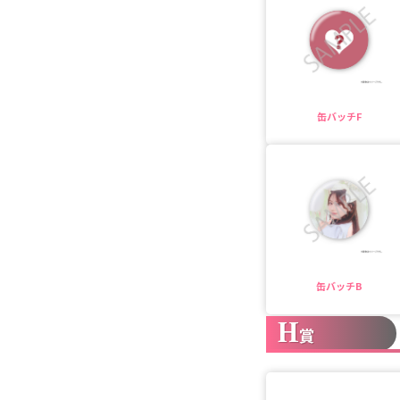
缶バッチF
缶バッチB
H
賞