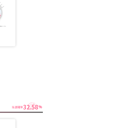
32.58
%
当選確率