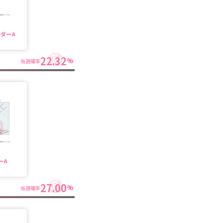
ダーA
22.32
%
当選確率
ーA
27.00
%
当選確率