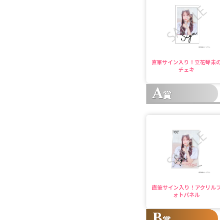
直筆サイン入り！立花琴未
チェキ
A
賞
直筆サイン入り！アクリル
ォトパネル
B
賞