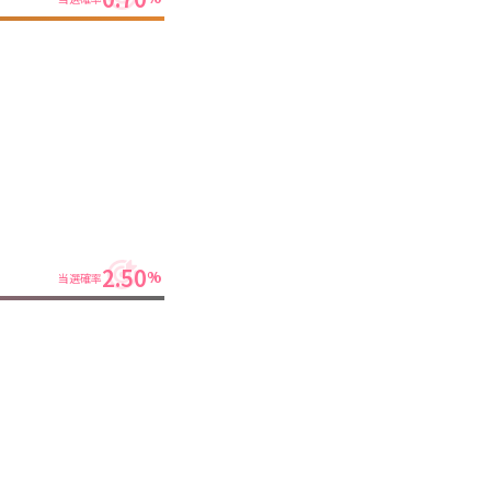
2.50
%
当選確率