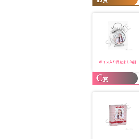
ボイス入り目覚まし時計
C
賞