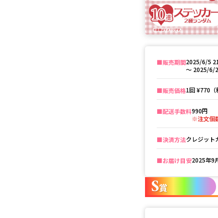
2025/6/5 2
■️販売期間
〜
2025/6/2
1回
¥770
■️販売価格
990円
■️配送手数料
※注文個
クレジットカ
■️決済方法
2025年
■️お届け目安
S
賞