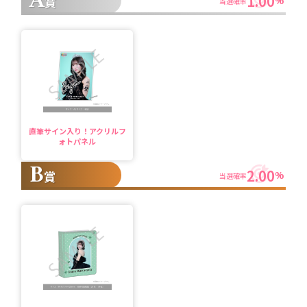
A
1.00
賞
%
当選確率
直筆サイン入り！アクリルフ
ォトパネル
B
2.00
賞
%
当選確率