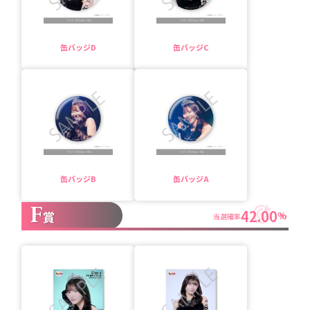
缶バッジD
缶バッジC
缶バッジB
缶バッジA
F
42.00
賞
%
当選確率