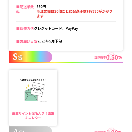
990円
■️配送手数
※注文個数20個ごとに配送手数料¥990がかかり
料
ます
クレジットカード、PayPay
■️決済方法
2026年5月下旬
■️お届け目安
S
0.50
賞
%
当選確率
直筆サイン＆宛名入り！直筆
ミニレター