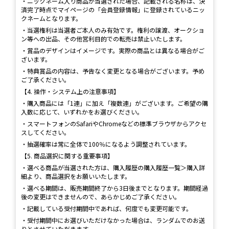
・ニックネーム入り商品が当選された場合、記載される名称は、決
済完了時点でマイページの「会員登録情報」に登録されているニッ
クネームとなります。
・当選権利は当選者ご本人のみ有効です。権利の譲渡、オークショ
ン等への出品、その他営利目的での転売は禁止いたします。
・賞品のデザインはイメージです。実際の商品とは異なる場合がご
ざいます。
・特典賞品の内容は、予告なく変更となる場合がございます。予め
ご了承ください。
【4. 操作・システム上の注意事項】
・購入商品には「1連」に加え「複数連」がございます。ご希望の購
入数に応じて、いずれかをお選びください。
・スマートフォンのSafariやChromeなどの標準ブラウザからアクセ
スしてください。
・抽選確率は常に全体で100％になるよう調整されています。
【5. 商品選択に関する重要事項】
・選べる商品が当選された方は、購入履歴の購入履歴一覧＞購入詳
細より、商品選択をお願いいたします。
・選べる期間は、販売期間終了から3日後までとなります。期間経過
後の変更はできませんので、あらかじめご了承ください。
・記載している受付期間中であれば、何度でも変更可能です。
・受付期間中にお選びいただけなかった場合は、ランダムでのお送
りとさせていただきます。