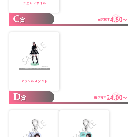
チェキファイル
C
4.50
賞
%
当選確率
アクリルスタンド
D
24.00
賞
%
当選確率