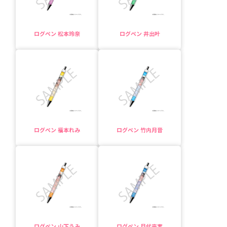
ログペン 松本玲奈
ログペン 井出叶
ログペン 福本れみ
ログペン 竹内月音
ログペン 山下うみ
ログペン 月代来実