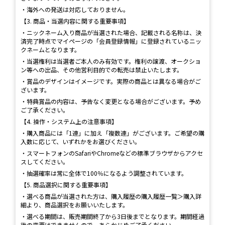
・海外への発送は対応しておりません。
【3. 商品・当選内容に関する重要事項】
・ニックネーム入り商品が当選された場合、記載される名称は、決
済完了時点でマイページの「会員登録情報」に登録されているニッ
クネームとなります。
・当選権利は当選者ご本人のみ有効です。権利の譲渡、オークショ
ン等への出品、その他営利目的での転売は禁止いたします。
・賞品のデザインはイメージです。実際の商品とは異なる場合がご
ざいます。
・特典賞品の内容は、予告なく変更となる場合がございます。予め
ご了承ください。
【4. 操作・システム上の注意事項】
・購入商品には「1連」に加え「複数連」がございます。ご希望の購
入数に応じて、いずれかをお選びください。
・スマートフォンのSafariやChromeなどの標準ブラウザからアクセ
スしてください。
・抽選確率は常に全体で100％になるよう調整されています。
【5. 商品選択に関する重要事項】
・選べる商品が当選された方は、購入履歴の購入履歴一覧＞購入詳
細より、商品選択をお願いいたします。
・選べる期間は、販売期間終了から3日後までとなります。期間経過
後の変更はできませんので、あらかじめご了承ください。