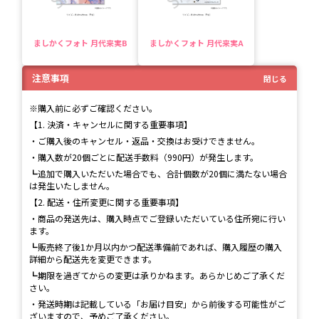
ましかくフォト 月代来実B
ましかくフォト 月代来実A
注意事項
閉じる
※購入前に必ずご確認ください。
【1. 決済・キャンセルに関する重要事項】
・ご購入後のキャンセル・返品・交換はお受けできません。
・購入数が20個ごとに配送手数料（990円）が発生します。
┗追加で購入いただいた場合でも、合計個数が20個に満たない場合
は発生いたしません。
【2. 配送・住所変更に関する重要事項】
・商品の発送先は、購入時点でご登録いただいている住所宛に行い
ます。
┗販売終了後1か月以内かつ配送準備前であれば、購入履歴の購入
詳細から配送先を変更できます。
┗期限を過ぎてからの変更は承りかねます。あらかじめご了承くだ
さい。
・発送時期は記載している「お届け目安」から前後する可能性がご
ざいますので、予めご了承ください。