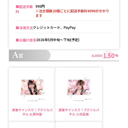
990円
■️配送手数
※注文個数20個ごとに配送手数料¥990がかかり
料
ます
クレジットカード、PayPay
■️決済方法
2026年5月中旬〜下旬(予定)
■️お届け目安
A
1.50
賞
%
当選確率
直筆サイン入り！アクリルパ
直筆サイン入り！アクリルパ
ネル 久保怜音
ネル 小浜菜摘