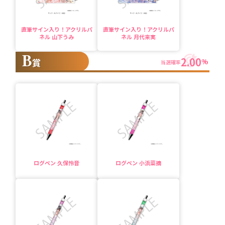
直筆サイン入り！アクリルパ
直筆サイン入り！アクリルパ
ネル 山下うみ
ネル 月代来実
B
2.00
賞
%
当選確率
ログペン 久保怜音
ログペン 小浜菜摘