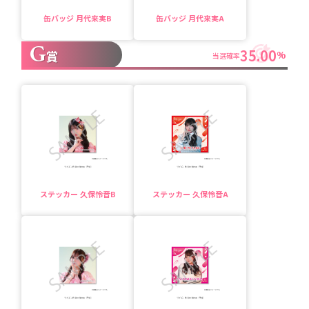
缶バッジ 月代来実B
缶バッジ 月代来実A
G
35.00
賞
%
当選確率
ステッカー 久保怜音B
ステッカー 久保怜音A