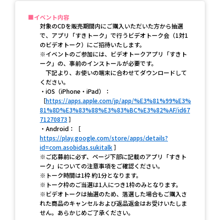
イベント内容
対象のCDを販売期間内にご購入いただいた方から抽選
で、アプリ「すきトーク」で行うビデオトーク会（1対1
のビデオトーク）にご招待いたします。
※イベントのご参加には、ビデオトークアプリ「すきト
ーク」の、事前のインストールが必要です。
下記より、お使いの端末に合わせてダウンロードして
ください。
・iOS（iPhone・iPad）：
［
https://apps.apple.com/jp/app/%E3%81%99%E3%
81%8D%E3%83%88%E3%83%BC%E3%82%AF/id67
71270873
］
・Android：［
https://play.google.com/store/apps/details?
id=com.asobidas.sukitalk
］
※ご応募前に必ず、ページ下部に記載のアプリ「すきト
ーク」についての注意事項をご確認ください。
※トーク時間は1枠 約1分となります。
※トーク枠のご当選は1人につき1枠のみとなります。
※ビデオトークは抽選のため、落選した場合もご購入さ
れた商品のキャンセルおよび返品返金はお受けいたしま
せん。あらかじめご了承ください。