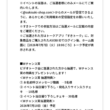
※イベントの当落は、ご当選者様にのみメールにてご案
内いたします。
＜@sukisuki-shop.com＞からのメールが受信できるよ
うに、あらかじめご利用端末の受信設定をお願いいたし
ます。
※すきトークでの参加方法はご当選メールに記載の内容
をご確認ください。
※ご当選された方はトークアプリ「すきトーク」に、対
象商品をご購入されたASOBI IDでログイン後、ホーム画
面に【2026年7月7日（火）18:00ごろ】トーク予定が表
示されます。
■Wチャンス賞
ビデオトーク会に落選された方から抽選で、Wチャンス
賞の特典をプレゼントいたします！
＜Wチャンス賞 抽選特典＞
① お名前呼びメッセージ動画 …5名様
② イベント当日撮り下ろし・宛名入りサイン入りチェ
キ …10名様
③ イベント当日撮り下ろしチェキ …30名様
＜Wチャンス賞当選発表＞
2026年7月10日（金）予定