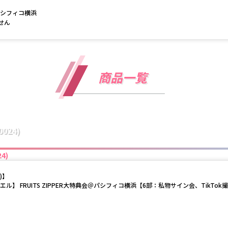
パシフィコ横浜

せん
商品一覧
024)
4)
)
】
ノエル】 FRUITS ZIPPER大特典会＠パシフィコ横浜【6部：私物サイン会、TikTok