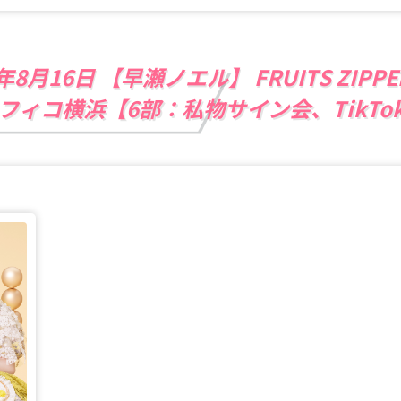
6年8月16日 【早瀬ノエル】 FRUITS ZIP
フィコ横浜【6部：私物サイン会、TikTo