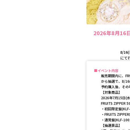
2026年8月1
8/1
にて
イベント内容
販売期間内に、FRU
から抽選で、8/1
予約購入後、その
【対象商品】
2026年7月15日(
FRUITS ZIPP
・初回限定盤(KLF-10
・FRUITS ZIPPER盤
・通常盤(KLF-10026
【抽選景品】