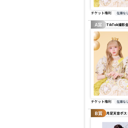
チケット権利
在庫な
A賞
TikTok撮影
チケット権利
在庫な
B賞
月足天音ポス