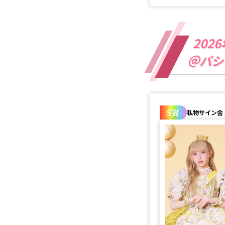
202
＠パシ
S賞
私物サイン会