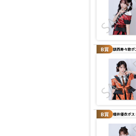
B賞
鎮西寿々歌ポ
B賞
櫻井優衣ポス