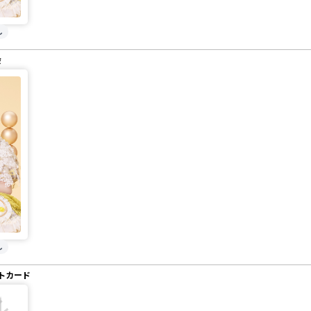
し
会
し
トカード