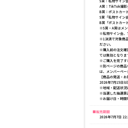
S賞：私物サイン会
A賞：TikTok撮
B賞：ポストカード
S賞「私物サイン
B賞「ポストカー
※S賞・A賞はメ
※私物サイン会、
※1決済で対象商
ださい。
※購入前の注文確
ては無効となりま
※ご購入を完了す
※別ページの商品
は、メンバーペー
【商品の発送・お
2026年7月15
※地域・配送状況
※当選した抽選景
※お届け日・時間
販売期間
2026年7月7日 22: