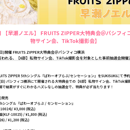
6日 【早瀬ノエル】 FRUITS ZIPPER大特典会＠パシフ
物サイン会、TikTok撮影会】
6(日)開催 FRUITS ZIPPER大特典会＠パシフィコ横浜
行われる、【6部】私物サイン会、TikTok撮影会を対象とした事前抽選会開催
ITS ZIPPER 5thシングル『ぱわーオブらぶ/センセーション』をSUKISUKIに
6(日) パシフィコ横浜にて開催される大特典会での【6部】私物サイン会、TikTok
場で結果がすぐにわかるハズレなしの抽選会で、特典が必ず当たります！
水)発売
ER 5thシングル『ぱわーオブらぶ / センセーション』
024)/ ¥3,000 (税込)
(KLF-10025) / ¥1,800 (税込)
) / ¥1,200 (税込)