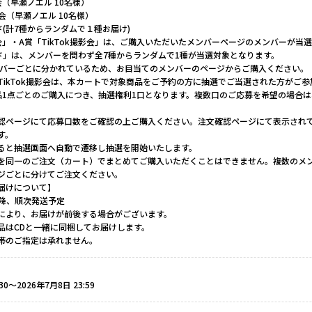
（早瀬ノエル 10名様）
影会（早瀬ノエル 10名様）
(計7種からランダムで１種お届け)
会」・A賞「TikTok撮影会」は、ご購入いただいたメンバーページのメンバーが当
ド」は、メンバーを問わず全7種からランダムで1種が当選対象となります。
ンバーごとに分かれているため、お目当てのメンバーのページからご購入ください。
TikTok撮影会は、本カートで対象商品をご予約の方に抽選でご当選された方がご
品1点ごとのご購入につき、抽選権利1口となります。複数口のご応募を希望の場合
認ページにて応募口数をご確認の上ご購入ください。注文確認ページにて表示され
す。
ると抽選画面へ自動で遷移し抽選を開始いたします。
を同一のご注文（カート）でまとめてご購入いただくことはできません。複数のメ
ジごとに分けてご注文ください。
届けについて】
日以降、順次発送予定
により、お届けが前後する場合がございます。
品はCDと一緒に同梱してお届けします。
帯のご指定は承れません。
30〜2026年7月8日 23:59