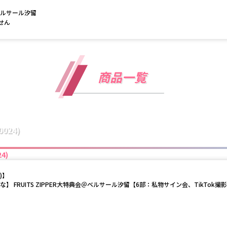
ベルサール汐留

せん
商品一覧
024)
4)
)
】
まな】 FRUITS ZIPPER大特典会＠ベルサール汐留【6部：私物サイン会、TikTok撮