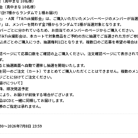
（真中まな 10名様）
影会（真中まな 10名様）
(計7種からランダムで１種お届け)
会」・A賞「TikTok撮影会」は、ご購入いただいたメンバーページのメンバーが当
ド」は、メンバーを問わず全7種からランダムで1種が当選対象となります。
ンバーごとに分かれているため、お目当てのメンバーのページからご購入ください。
TikTok撮影会は、本カートで対象商品をご予約の方に抽選でご当選された方がご
品1点ごとのご購入につき、抽選権利1口となります。複数口のご応募を希望の場合
認ページにて応募口数をご確認の上ご購入ください。注文確認ページにて表示され
す。
ると抽選画面へ自動で遷移し抽選を開始いたします。
を同一のご注文（カート）でまとめてご購入いただくことはできません。複数のメ
ジごとに分けてご注文ください。
届けについて】
日以降、順次発送予定
により、お届けが前後する場合がございます。
品はCDと一緒に同梱してお届けします。
帯のご指定は承れません。
30〜2026年7月8日 23:59