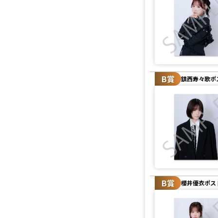
B賞
鎮西寿々歌ポ
B賞
櫻井優衣ポス