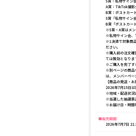
S賞：私物サイン会
A賞：TikTok撮
B賞：ポストカード
S賞「私物サイン
B賞「ポストカー
※S賞・A賞はメ
※私物サイン会、
※1決済で対象商
ださい。
※購入前の注文確
ては無効となりま
※ご購入を完了す
※別ページの商品
は、メンバーペー
【商品の発送・お
2026年7月15
※地域・配送状況
※当選した抽選景
※お届け日・時間
販売期間
2026年7月7日 21: