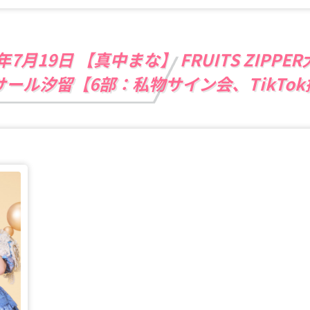
6年7月19日 【真中まな】 FRUITS ZIPP
サール汐留【6部：私物サイン会、TikTo