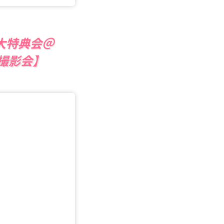
ER大特典会＠
k撮影会】