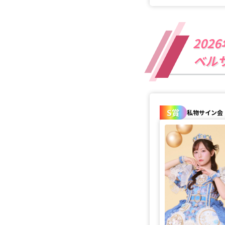
202
ベル
S賞
私物サイン会