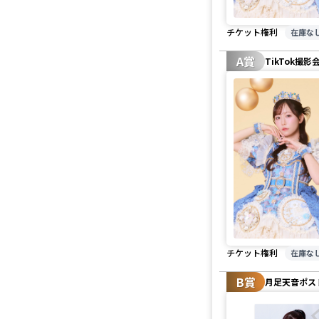
チケット権利
在庫な
A賞
TikTok撮影
チケット権利
在庫な
B賞
月足天音ポス