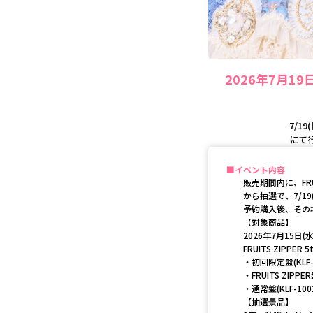
2026年7月1
7/1
にて
イベント内容
販売期間内に、FRU
から抽選で、7/1
予約購入後、その
【対象商品】
2026年7月15日(
FRUITS ZIPP
・初回限定盤(KLF-10
・FRUITS ZIPPER盤
・通常盤(KLF-10026
【抽選景品】