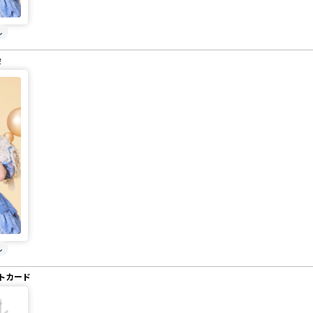
し
会
し
トカード