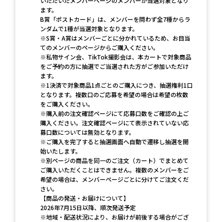
いただいたメンバーページのメンバーが当選対象となり
ます。
B賞「ポストカード」は、メンバーを問わず全7種からラ
ンダムで1種が当選対象となります。
※S賞・A賞はメンバーごとに分かれているため、お目当
てのメンバーのページからご購入ください。
※私物サイン会、TikTok撮影会は、本カートで対象商品
をご予約の方に抽選でご当選された方がご参加いただけ
ます。
※1決済で対象商品1点ごとのご購入につき、抽選権利1口
となります。複数口のご応募を希望の場合は希望の枚数
をご購入ください。
※購入前の注文確認ページにて応募口数をご確認の上ご
購入ください。注文確認ページにて表示されていない応
募口数については無効となります。
※ご購入を完了すると抽選画面へ自動で遷移し抽選を開
始いたします。
※別ページの商品を同一のご注文（カート）でまとめて
ご購入いただくことはできません。複数のメンバーをご
希望の場合は、メンバーページごとに分けてご注文くだ
さい。
【商品の発送・お届けについて】
2026年7月15日以降、順次発送予定
※地域・配送状況により、お届けが前後する場合がござ