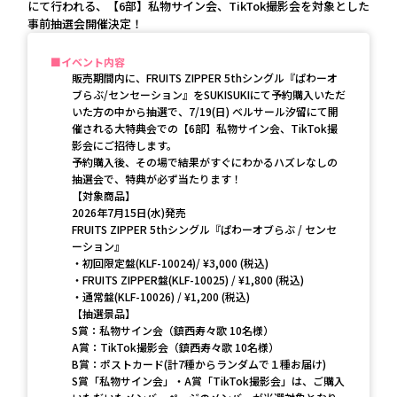
にて行われる、【6部】私物サイン会、TikTok撮影会を対象とした
事前抽選会開催決定！
イベント内容
販売期間内に、FRUITS ZIPPER 5thシングル『ぱわーオ
ブらぶ/センセーション』をSUKISUKIにて予約購入いただ
いた方の中から抽選で、7/19(日) ベルサール汐留にて開
催される大特典会での【6部】私物サイン会、TikTok撮
影会にご招待します。
予約購入後、その場で結果がすぐにわかるハズレなしの
抽選会で、特典が必ず当たります！
【対象商品】
2026年7月15日(水)発売
FRUITS ZIPPER 5thシングル『ぱわーオブらぶ / センセ
ーション』
・初回限定盤(KLF-10024)/ ¥3,000 (税込)
・FRUITS ZIPPER盤(KLF-10025) / ¥1,800 (税込)
・通常盤(KLF-10026) / ¥1,200 (税込)
【抽選景品】
S賞：私物サイン会（鎮西寿々歌 10名様）
A賞：TikTok撮影会（鎮西寿々歌 10名様）
B賞：ポストカード(計7種からランダムで１種お届け)
S賞「私物サイン会」・A賞「TikTok撮影会」は、ご購入