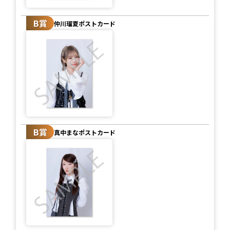
B賞
仲川瑠夏ポストカード
B賞
真中まなポストカード