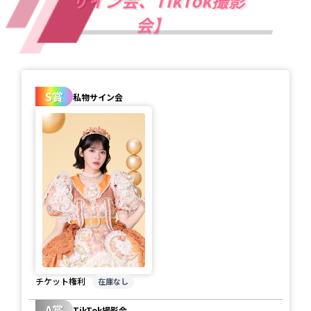
サイン会、TikTok撮影
会】
S賞
私物サイン会
チケット権利
在庫なし
A賞
TikTok撮影会