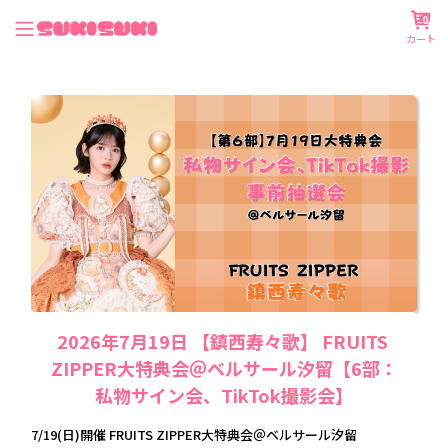
0
カート
2026年7月19日 【鎮西寿々歌】 FRUITS 
ZIPPER大特典会＠ベルサール汐留【6部：
私物サイン会、TikTok撮影会】
7/19(日)開催 FRUITS ZIPPER大特典会＠ベルサール汐留