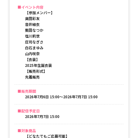
イベント内容
【参加メンバー】
奥田彩友
音井結衣
栗田なつか
塩川莉世
庄司なぎさ
白石まゆみ
山内咲奈
【衣装】
2025年生誕衣装
【販売形式】
先着販売
販売期間
2026年7月6日 15:00〜2026年7月7日 15:00
配信予定日
2026年7月7日 15:00
対象商品
【どなたでもご応募可能】