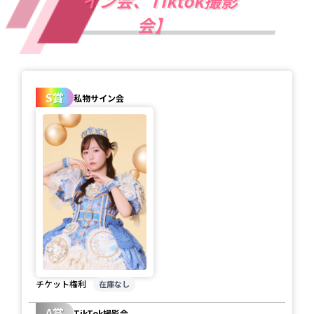
イン会、Tiktok撮影
会】
S賞
私物サイン会
チケット権利
在庫なし
A賞
TikTok撮影会