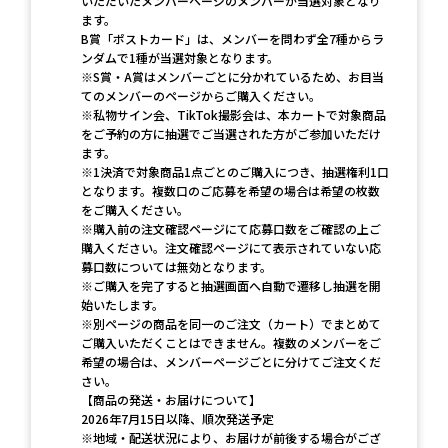
いただいたメンバーページのメンバーが当選対象となり
ます。
B賞「ポストカード」は、メンバーを問わず全7種からラ
ンダムで1種が当選対象となります。
※S賞・A賞はメンバーごとに分かれているため、お目当
てのメンバーのページからご購入ください。
※私物サイン会、TikTok撮影会は、本カートで対象商品
をご予約の方に抽選でご当選された方がご参加いただけ
ます。
※1決済で対象商品1点ごとのご購入につき、抽選権利1口
となります。複数口のご応募を希望の場合は希望の枚数
をご購入ください。
※購入前の注文確認ページにて応募口数をご確認の上ご
購入ください。注文確認ページにて表示されていない応
募口数については無効となります。
※ご購入を完了すると抽選画面へ自動で遷移し抽選を開
始いたします。
※別ページの商品を同一のご注文（カート）でまとめて
ご購入いただくことはできません。複数のメンバーをご
希望の場合は、メンバーページごとに分けてご注文くだ
さい。
【商品の発送・お届けについて】
2026年7月15日以降、順次発送予定
※地域・配送状況により、お届けが前後する場合がござ