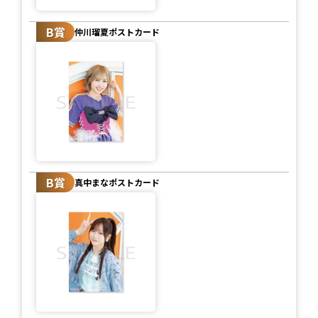
B賞
仲川瑠夏ポストカード
B賞
真中まなポストカード