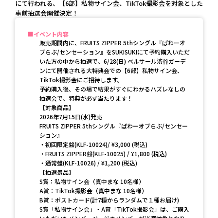
にて行われる、【6部】私物サイン会、TikTok撮影会を対象とした
事前抽選会開催決定！
イベント内容
販売期間内に、FRUITS ZIPPER 5thシングル『ぱわーオ
ブらぶ/センセーション』をSUKISUKIにて予約購入いただ
いた方の中から抽選で、6/28(日) ベルサール渋谷ガーデ
ンにて開催される大特典会での【6部】私物サイン会、
TikTok撮影会にご招待します。
予約購入後、その場で結果がすぐにわかるハズレなしの
抽選会で、特典が必ず当たります！
【対象商品】
2026年7月15日(水)発売
FRUITS ZIPPER 5thシングル『ぱわーオブらぶ/センセー
ション』
・初回限定盤(KLF-10024)/ ¥3,000 (税込)
・FRUITS ZIPPER盤(KLF-10025) / ¥1,800 (税込)
・通常盤(KLF-10026) / ¥1,200 (税込)
【抽選景品】
S賞：私物サイン会（真中まな 10名様）
A賞：TikTok撮影会（真中まな 10名様）
B賞：ポストカード(計7種からランダムで１種お届け)
S賞「私物サイン会」・A賞「TikTok撮影会」は、ご購入