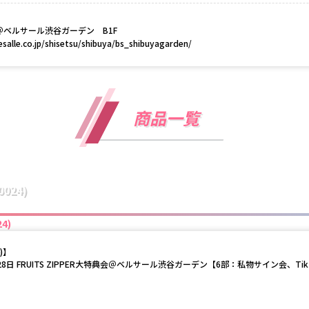
日)＠ベルサール渋谷ガーデン　B1F

esalle.co.jp/shisetsu/shibuya/bs_shibuyagarden/
商品一覧
024)
4)
)
】
28日 FRUITS ZIPPER大特典会＠ベルサール渋谷ガーデン【6部：私物サイン会、Tik