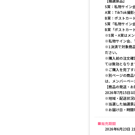
【抽選景品】
S賞：私物サイン会
A賞：TikTok撮
B賞：ポストカード
S賞「私物サイン
B賞「ポストカー
※S賞・A賞はメ
※私物サイン会、
※1決済で対象商
ださい。
※購入前の注文確
ては無効となりま
※ご購入を完了す
※別ページの商品
は、メンバーペー
【商品の発送・お
2026年7月15
※地域・配送状況
※当選した抽選景
※お届け日・時間
販売期間
2026年6月23日 21