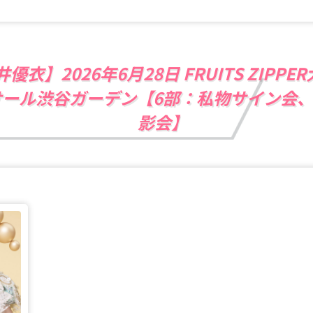
優衣】2026年6月28日 FRUITS ZIPP
ール渋谷ガーデン【6部：私物サイン会、T
影会】