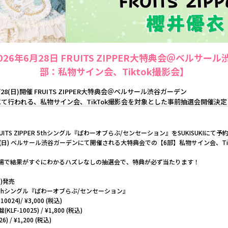
26年6月28日 FRUITS ZIPPER大特典会＠ベルサー
部：私物サイン会、Tiktok撮影会】
/28(日)開催 FRUITS ZIPPER大特典会＠ベルサール渋谷ガーデン
にて行われる、私物サイン会、TikTok撮影会を対象とした事前抽選会開催決定
ITS ZIPPER 5thシングル『ぱわーオブらぶ/センセーション』をSUKISUKIに
8(日) ベルサール渋谷ガーデンにて開催される大特典会での【6部】私物サイン会、Ti
場で結果がすぐにわかるハズレなしの抽選会で、特典が必ず当たります！
水)発売
PER 5thシングル『ぱわーオブらぶ/センセーション』
024)/ ¥3,000 (税込)
(KLF-10025) / ¥1,800 (税込)
) / ¥1,200 (税込)