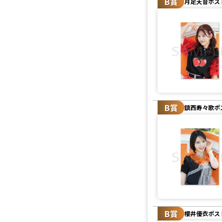
B賞
月足天音ポス
B賞
鎮西寿々歌ポ
B賞
櫻井優衣ポス