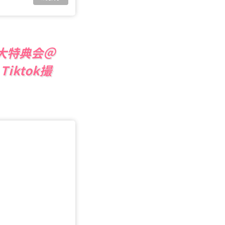
ER大特典会＠
iktok撮