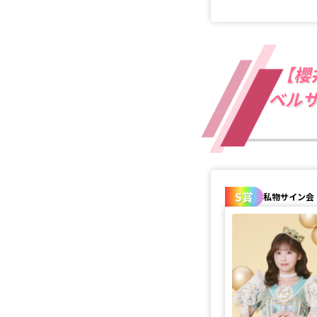
【櫻井
ベルサ
S賞
私物サイン会