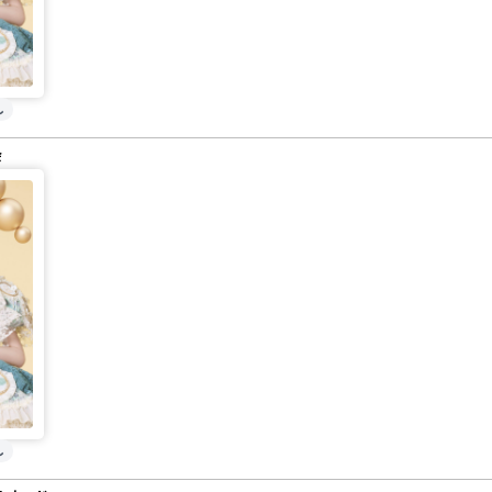
し
会
し