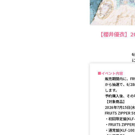
【櫻井優衣】20
6
イベント内容
販売期間内に、FRU
から抽選で、6/2
します。
予約購入後、その
【対象商品】
2026年7月15日(
FRUITS ZIP
・初回限定盤(KLF-10
・FRUITS ZIPPER盤
・通常盤(KLF-10026