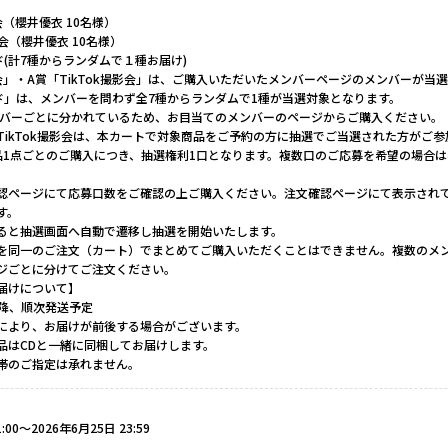
（櫻井優衣 10名様）
影会（櫻井優衣 10名様）
(計7種からランダムで１種お届け)
会」・A賞「TikTok撮影会」は、ご購入いただいたメンバーページのメンバーが当
ド」は、メンバーを問わず全7種からランダムで1種が当選対象となります。
ンバーごとに分かれているため、お目当てのメンバーのページからご購入ください。
TikTok撮影会は、本カートで対象商品をご予約の方に抽選でご当選された方がご
品1点ごとのご購入につき、抽選権利1口となります。複数口のご応募を希望の場合
認ページにて応募口数をご確認の上ご購入ください。注文確認ページにて表示され
す。
ると抽選画面へ自動で遷移し抽選を開始いたします。
を同一のご注文（カート）でまとめてご購入いただくことはできません。複数のメ
ジごとに分けてご注文ください。
届けについて】
日以降、順次発送予定
により、お届けが前後する場合がございます。
品はCDと一緒に同梱してお届けします。
帯のご指定は承れません。
:00〜2026年6月25日 23:59