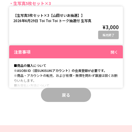
生写真5枚セット×3
【
生写真5枚セット×3【山田せいあ抽選】
】
2026年6月29日 Toi Toi Toi トーク抽選付 生写真
¥3,000
販売終了
注意事項
開く
■商品の購入について
※ASOBI ID（旧SUKISUKIアカウント）の会員登録が必要です。
※商品・アカウントの転売、および有償・無償を問わず譲渡は固くお断
りいたします。
■お支払い方法について
※クレジットカード・PayPayがご利用いただけます。
戻る
■PayPayに関する注意事項
PayPayでのお支払い完了後、弊社サイトに自動で戻る前に画面を閉じ
てしまった場合、ご注文が正常に完了しない可能性がございます。
また、決済中にアプリを終了するなどの操作を行うと、エラーが発生
し、決済が正常に完了しない場合がございます。
上記事象が発生した場合は、お手数ですが本サイトのお問い合わせ窓口
までご連絡ください。
なお、キャンセル処理には数日かかる場合がございますので、あらかじ