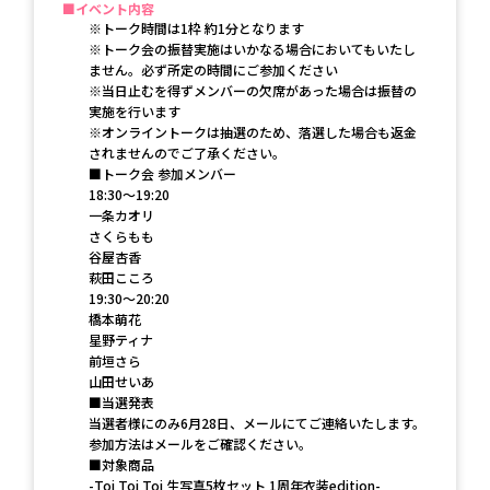
イベント内容
※トーク時間は1枠 約1分となります
※トーク会の振替実施はいかなる場合においてもいたし
ません。必ず所定の時間にご参加ください
※当日止むを得ずメンバーの欠席があった場合は振替の
実施を行います
※オンライントークは抽選のため、落選した場合も返金
されませんのでご了承ください。
■トーク会 参加メンバー
18:30〜19:20
一条カオリ
さくらもも
谷屋杏香
萩田こころ
19:30〜20:20
橋本萌花
星野ティナ
前垣さら
山田せいあ
■当選発表
当選者様にのみ6月28日、メールにてご連絡いたします。
参加方法はメールをご確認ください。
■対象商品
-Toi Toi Toi 生写真5枚セット 1周年衣装edition-