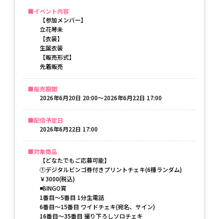
イベント内容
【参加メンバー】
立花琴未
【衣装】
生誕衣装
【販売形式】
先着販売
販売期間
2026年6月20日 20:00〜2026年6月22日 17:00
配信予定日
2026年6月22日 17:00
対象商品
【どなたでもご応募可能】
①デジタルビンゴ券付きプリントチェキ(6種ランダム)
￥3000(税込)
◾️BINGO賞
1番目～5番目 1分生電話
6番目～15番目 ワイドチェキ(宛名、サイン)
16番目～35番目 撮り下ろしソロチェキ