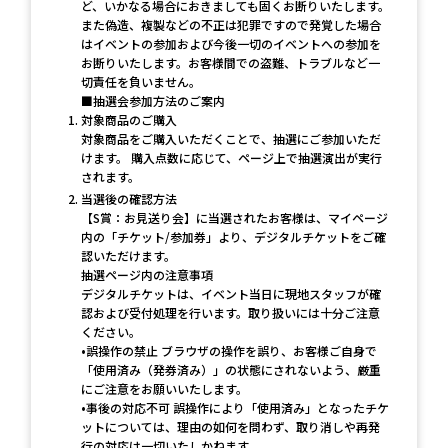
ど、いかなる場合におきましても固くお断りいたします。
また偽造、複製などの不正は犯罪ですので発覚した場合
はイベントの参加および今後一切のイベントへの参加を
お断りいたします。お客様間での盗難、トラブルなど一
切責任を負いません。
■抽選会参加方法のご案内
対象商品のご購入
対象商品をご購入いただくことで、抽選にご参加いただ
けます。 購入点数に応じて、ページ上で抽選演出が実行
されます。
当選後の確認方法
【S賞：お見送り会】に当選されたお客様は、マイページ
内の「チケット/参加券」より、デジタルチケットをご確
認いただけます。
抽選ページ内の注意事項
デジタルチケットは、イベント当日に現地スタッフが確
認および受付処理を行います。取り扱いには十分ご注意
ください。
•誤操作の禁止 ブラウザの操作を誤り、お客様ご自身で
「使用済み（発券済み）」の状態にされないよう、厳重
にご注意をお願いいたします。
•事後の対応不可 誤操作により「使用済み」となったチケ
ットについては、理由の如何を問わず、取り消しや再発
行の対応は一切いたしかねます。