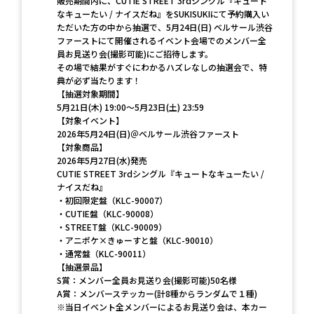
販売期間内に、CUTIE STREET 3rdシングル『キュート
なキューたい / ナイスだね』をSUKISUKIにて予約購入い
ただいた方の中から抽選で、5月24日(日) ベルサール渋谷
ファーストにて開催されるイベント会場でのメンバー全
員お見送り会(撮影可能)にご招待します。
その場で結果がすぐにわかるハズレなしの抽選会で、特
典が必ず当たります！
【抽選対象期間】
5月21日(木) 19:00～5月23日(土) 23:59
【対象イベント】
2026年5月24日(日)＠ベルサール渋谷ファースト
【対象商品】
2026年5月27日(水)発売
CUTIE STREET 3rdシングル『キュートなキューたい /
ナイスだね』
・初回限定盤（KLC-90007）
・CUTIE盤（KLC-90008）
・STREET盤（KLC-90009）
・アニポケ×きゅーすと盤（KLC-90010）
・通常盤（KLC-90011）
【抽選景品】
S賞：メンバー全員お見送り会(撮影可能)50名様
A賞：メンバーステッカー(計8種からランダムで１種)
※当日イベント全メンバーによるお見送り会は、本カー