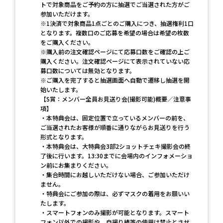
トで対象商品をご予約の方に抽選でご当選された方がご
参加いただけます。
※1決済で対象商品1点ごとのご購入につき、抽選権利1口
となります。複数口のご応募を希望の場合は希望の枚数
をご購入ください。
※購入前の注文確認ページにて応募口数をご確認の上ご
購入ください。注文確認ページにて表示されていない応
募口数については無効となります。
※ご購入を完了すると抽選画面へ自動で遷移し抽選を開
始いたします。
【S賞：メンバー全員お見送り会(撮影可能)概要／注意事
項】
・本特典会は、固定位置で立っているメンバーの前を、
ご当選されたお客様が順番に通りながらお見送りを行う
形式となります。
・本特典会は、大特典会3部2ショットチェキ撮影会の終
了後に行います。13:30までに会場内のインフォメーショ
ン前にお集まりください。
・集合時間にお越しいただけない場合、ご参加いただけ
ません。
・特典会にご参加の際は、必ずマスクの着用をお願いい
たします。
・スマートフォンのみ撮影が可能となります。スマート
フォン以外での撮影や、自撮り棒等の使用は禁止とさせ