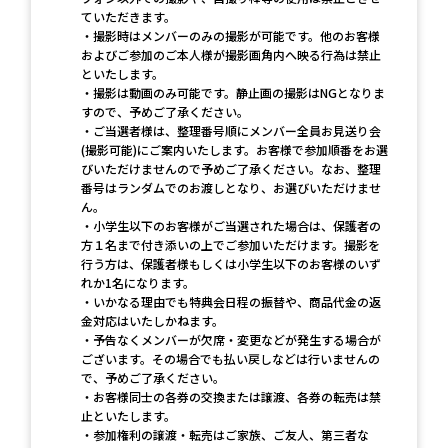
ていただきます。
・撮影時はメンバーのみの撮影が可能です。他のお客様
およびご参加のご本人様が撮影画角内へ映る行為は禁止
といたします。
・撮影は動画のみ可能です。静止画の撮影はNGとなりま
すので、予めご了承ください。
・ご当選者様は、整理番号順にメンバー全員お見送り会
(撮影可能)にご案内いたします。お客様で参加順番をお選
びいただけませんので予めご了承ください。なお、整理
番号はランダムでのお渡しとなり、お選びいただけませ
ん。
・小学生以下のお客様がご当選された場合は、保護者の
方１名まで付き添いの上でご参加いただけます。撮影を
行う方は、保護者様もしくは小学生以下のお客様のいず
れか1名になります。
・いかなる理由でも特典会日程の振替や、商品代金の返
金対応はいたしかねます。
・予告なくメンバーが欠席・変更などが発生する場合が
ございます。その場合でも払い戻しなどは行いませんの
で、予めご了承ください。
・お客様同士の各券の交換または譲渡、各券の転売は禁
止といたします。
・参加権利の譲渡・転売はご家族、ご友人、第三者な