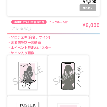
¥4,500
購入終了
MORE STAR FC会員限定
ニックネーム有
¥6,000
高梨ゆな④
ソロチェキ(宛名、サイン)
お名前呼び一言動画
本イベント限定A3ポスター
サイン入り画像