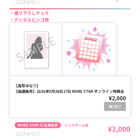
高梨ゆな①
撮り下ろしチェキ
デジタルビンゴ券
【
高梨ゆな①
】
【抽選販売】2026年5月26日27日 MORE STAR オンライン特典会
¥2,000
購入終了
MORE STAR FC会員限定
ニックネーム有
¥3,000
高梨ゆな②