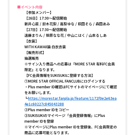
イベント内容
【参加メンバー】
【26日】17:30〜配信開始
新井心菜 / 鈴木花梨 / 高梨ゆな / 萩田そら / 森田あみ
【27日】17:30〜配信開始
遠藤まりん / 笹原なな花 / 中山こはく / 山本るしあ
【衣装】
WITH KAWAII論 白衣衣装
【販売形式】
抽選販売
※サイン入り商品への応募は『MORE STAR 有料FC会員
限定』となります。
【FC会員情報をSUKISUKIに登録する方法】
①MORE STAR OFFICIAL FANCLUBにログインする
・Plus member ID確認はFCサイトのマイページにて確認
をお願いします。
┗
https://morestar.fanpla.jp/feature/1172f0e2e63ea
4e1c60227c845043288
②Plus member IDをコピー
③SUKISUKIのマイページ「会員登録情報」にPlus
member IDを登録
※マイページにPlus member IDを登録後、FC会員限定の
商品に応募可能となります。