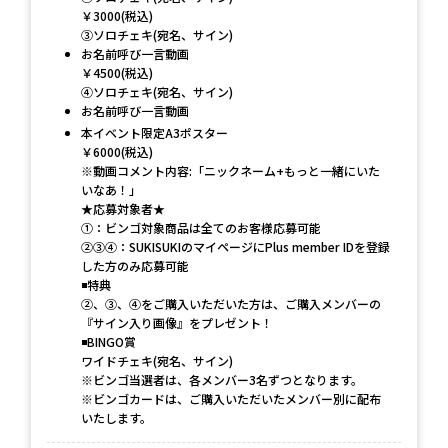
￥3000(税込)
③ソロチェキ(宛名、サイン)
お名前呼び一言動画
￥4500(税込)
④ソロチェキ(宛名、サイン)
お名前呼び一言動画
本イベント限定A3ポスター
￥6000(税込)
※動画コメント内容:「ニックネーム+もっと一緒にいた
いなあ！」
★応募対象者★
①：ビンゴ対象商品は全てのお客様応募可能
②③④：SUKISUKIのマイページにPlus member IDを登録
した方のみ応募可能
◾️特典
②、③、④をご購入いただいた方は、ご購入メンバーの
『サイン入り画像』をプレゼント！
◾️BINGO賞
ワイドチェキ(宛名、サイン)
※ビンゴ当選者は、各メンバー3名ずつとなります。
※ビンゴカードは、ご購入いただいたメンバー別に配布
いたします。