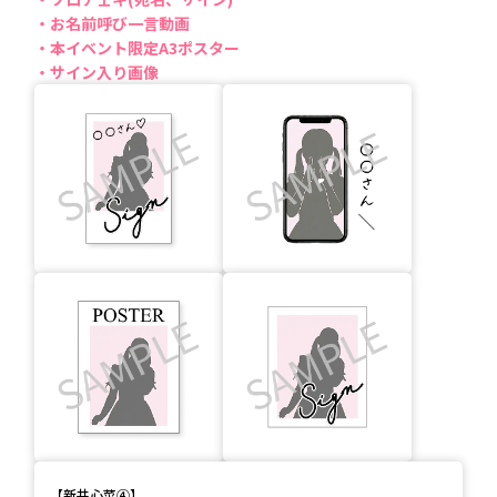
お名前呼び一言動画
本イベント限定A3ポスター
サイン入り画像
【
新井心菜④
】