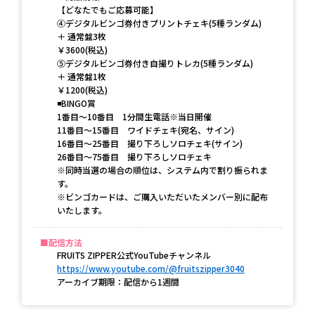
【どなたでもご応募可能】
④デジタルビンゴ券付きプリントチェキ(5種ランダム)
＋ 通常盤3枚
￥3600(税込)
⑤デジタルビンゴ券付き自撮りトレカ(5種ランダム)
＋ 通常盤1枚
￥1200(税込)
◾️BINGO賞
1番目〜10番目 1分間生電話※当日開催
11番目〜15番目 ワイドチェキ(宛名、サイン)
16番目〜25番目 撮り下ろしソロチェキ(サイン)
26番目〜75番目 撮り下ろしソロチェキ
※同時当選の場合の順位は、システム内で割り振られま
す。
※ビンゴカードは、ご購入いただいたメンバー別に配布
いたします。
配信方法
FRUITS ZIPPER公式YouTubeチャンネル
https://www.youtube.com/@fruitszipper3040
アーカイブ期限：配信から1週間