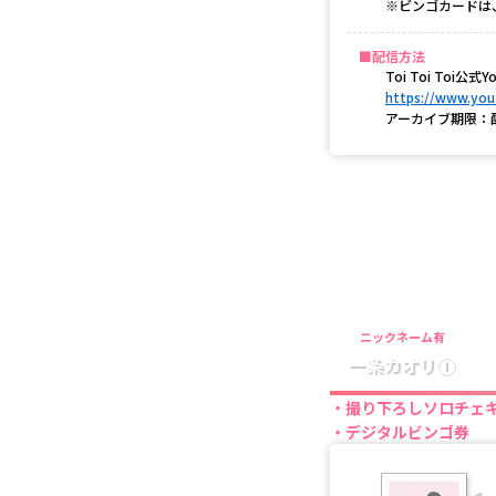
※ビンゴカードは
配信方法
Toi Toi Toi公
https://www.yout
アーカイブ期限：
ニックネーム有
一条カオリ①
撮り下ろしソロチェ
デジタルビンゴ券