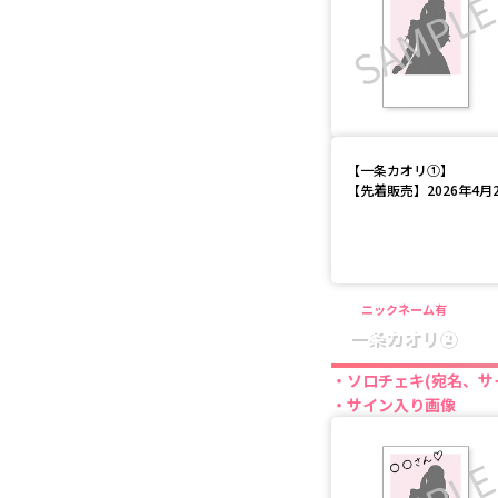
【
一条カオリ①
】
【先着販売】2026年4月28
ニックネーム有
一条カオリ②
ソロチェキ(宛名、サ
サイン入り画像