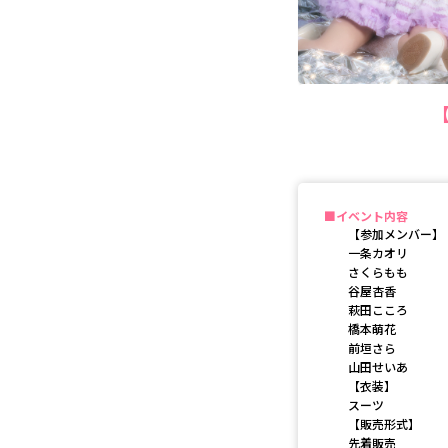
【
イベント内容
【参加メンバー】
一条カオリ
さくらもも
谷屋杏香
萩田こころ
橋本萌花
前垣さら
山田せいあ
【衣装】
スーツ
【販売形式】
先着販売