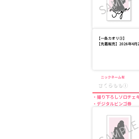
【
一条カオリ③
】
【先着販売】2026年4月28
ニックネーム有
さくらもも①
撮り下ろしソロチェ
デジタルビンゴ券