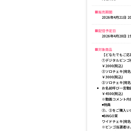
販売期間
2026年4月21日 20
配信予定日
2026年4月28日 19
対象商品
【どなたでもご応
①デジタルビンゴ
￥2000(税込)
②ソロチェキ(宛名
￥3000(税込)
③ソロチェキ(宛名
お名前呼び一言動
￥4500(税込)
※動画コメント内
◾️特典
②、③をご購入い
◾️BINGO賞
ワイドチェキ(宛名
※ビンゴ当選者は