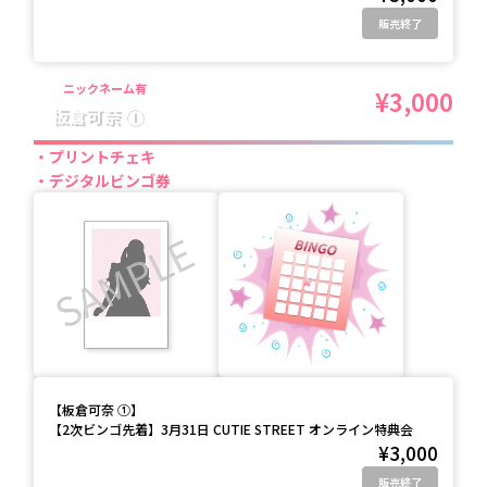
販売終了
ニックネーム有
¥3,000
板倉可奈 ①
プリントチェキ
デジタルビンゴ券
【
板倉可奈 ①
】
【2次ビンゴ先着】3月31日 CUTIE STREET オンライン特典会
¥3,000
販売終了