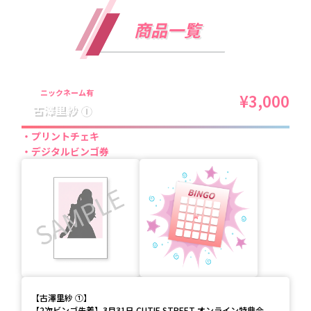
商品一覧
ニックネーム有
¥3,000
古澤里紗 ①
プリントチェキ
デジタルビンゴ券
【
古澤里紗 ①
】
【2次ビンゴ先着】3月31日 CUTIE STREET オンライン特典会