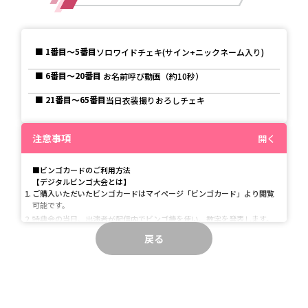
■
1番目～5番目
ソロワイドチェキ(サイン+ニックネーム入り)
■
6番目～20番目
 お名前呼び動画（約10秒）
■
21番目～65番目
当日衣装撮りおろしチェキ
注意事項
開く
■ビンゴカードのご利用方法
【デジタルビンゴ大会とは】
ご購入いただいたビンゴカードはマイページ「ビンゴカード」より閲覧
可能です。
特典会の当日、出演者が配信内でビンゴ機を使い、数字を発表します。
ビンゴカードは自動更新されます。発表された数字がカード上で反映さ
戻る
れ、進行状況が確認できます。
ビンゴカードに「ビンゴ」と表示されたら、BINGO賞該当となります。
■商品の購入について
※ASOBI ID（旧SUKISUKIアカウント）の会員登録が必要です。
※対象商品によっては数に限りがございます。在庫がなくなり次第、販
売を終了させていただきます。