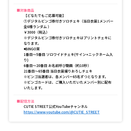
対象商品
【どなたでもご応募可能】
①デジタルビンゴ券付きソロチェキ（当日衣装1メンバー
全6種ランダム ）
￥3000（税込）
※デジタルビンゴ券付きソロチェキはプリントチェキに
なります。
◾️BINGO賞
1番目～5番目 ソロワイドチェキ(サイン+ニックネーム入
り)
6番目～20番目 お名前呼び動画（約10秒）
21番目～65番目 当日衣装撮りおろしチェキ
※ビンゴ当選者は、各メンバー65名ずつとなります。
※ビンゴカードは、ご購入いただいたメンバー別に配布
いたします。
配信方法
CUTIE STREET公式YouTubeチャンネル
https://www.youtube.com/@CUTIE_STREET