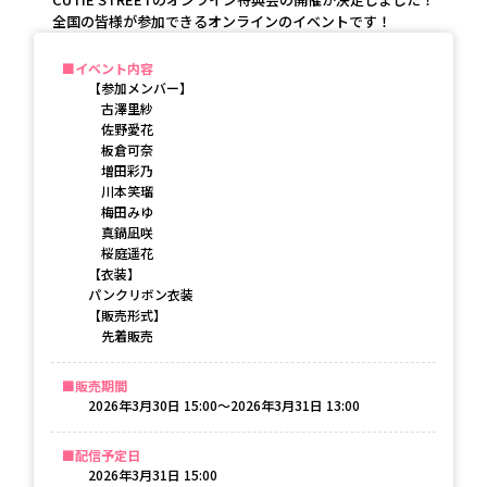
全国の皆様が参加できるオンラインのイベントです！
イベント内容
【参加メンバー】
古澤里紗
佐野愛花
板倉可奈
増田彩乃
川本笑瑠
梅田みゆ
真鍋凪咲
桜庭遥花
【衣装】
パンクリボン衣装
【販売形式】
先着販売
販売期間
2026年3月30日 15:00〜2026年3月31日 13:00
配信予定日
2026年3月31日 15:00