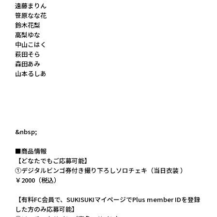
遠藤まりん
笹原なな花
鈴木花梨
高梨ゆな
中山こはく
萩田そら
森田あみ
山本るしあ
&nbsp;
■商品情報
【どなたでもご応募可能】
①デジタルビンゴ券付き撮り下ろしソロチェキ（当日衣装 ）
￥2000（税込）
【有料FC会員で、SUKISUKIマイページでPlus member IDを登録
した方のみ応募可能】