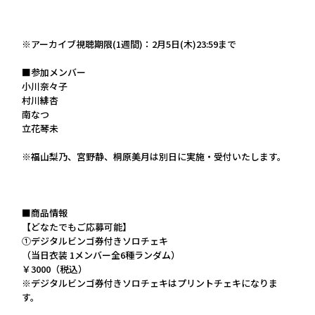
※アーカイブ視聴期限(1週間)：2月5日(木)23:59まで
■参加メンバー
小川奈々子
村川緋杏
南なつ
立花琴未
※福山梨乃、宮野静、桐原美月は別日に実施・受付いたします。
■商品情報
【どなたでもご応募可能】
①デジタルビンゴ券付きソロチェキ
（当日衣装 1メンバー全6種ランダム）
￥3000（税込）
※デジタルビンゴ券付きソロチェキはプリントチェキになりま
す。