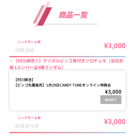
商品一覧
ニックネーム有
¥3,000
村川緋杏
【村川緋杏①】デジタルビンゴ券付きソロチェキ（当日衣
装 1メンバー全6種ランダム）
【
村川緋杏
】
【ビンゴ先着販売】1月29日CANDY TUNEオンライン特典会
¥3,000
販売終了
ニックネーム有
¥3,000
小川奈々子