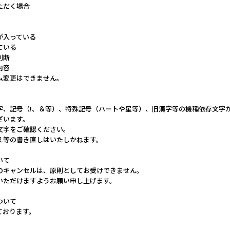
ただく場合
が入っている
ている
判断
内容
ム変更はできません。
字、記号（!、＆等）、特殊記号（ハートや星等）、旧漢字等の機種依存文字
ざいます。
文字をご確認ください。
え等の書き直しはいたしかねます。
いて
のキャンセルは、原則としてお受けできません。
いただけますようお願い申し上げます。
ついて
ております。