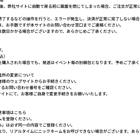
完了後、弊社サイトに自動で戻る前に画面を閉じてしまった場合、ご注文が正常
終了するなどの操作を行うと、エラーが発生し、決済が正常に完了しない場合
は、お手数ですが本サイトのお問い合わせ窓口までご連絡ください。
は数日かかる場合がございますので、あらかじめご了承ください。
す。
税込）
を購入された場合でも、発送はイベント毎の別梱包となります。予めご了承く
住所の変更について
者様のウェブサイトからお手続きください。
するお問い合わせ番号をご確認ください。
ブサイトにて、お客様ご自身で変更手続きをお願いいたします。
意事項はこちら
ムを登録ください。
み」は必ず同一の内容でご登録ください。
より、リアルタイムにニックネームをお呼びできない場合がございます。あら