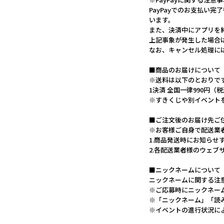
PayPayでのお支払い
います。
また、決済中にアプリを
上記事象が発生した場合
なお、キャンセル処理に
■商品のお届けについて
※送料は以下のとおりで
1決済 全国一律990円（
※すきくじや別イベント
■ご注文後のお届け先ご
※お客様ご自身で配送業
1.商品発送時にお知らせ
2.各配送業者様のウェ
■ニックネームについて
ニックネームに関する注
※ご応募時にニックネー
※「ニックネーム」「読
※イベントの進行状況に