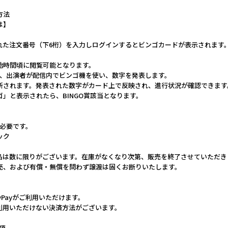
方法
は】
れた注文番号（下6桁）を入力しログインするとビンゴカードが表示されます
開始時間頃に閲覧可能となります。
会の当日、出演者が配信内でビンゴ機を使い、数字を発表します。
更新されます。発表された数字がカード上で反映され、進行状況が確認できます
ンゴ」と表示されたら、BINGO賞該当となります。
が必要です。
ック
品は数に限りがございます。在庫がなくなり次第、販売を終了させていただき
売、および有償・無償を問わず譲渡は固くお断りいたします。
yPayがご利用いただけます。
利用いただけない決済方法がございます。
事項