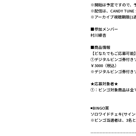
※開始は予定ですので、
※配信は、CANDY TUN
※アーカイブ視聴期限(1週間
■参加メンバー
村川緋杏
■商品情報
【どなたでもご応募可能
①デジタルビンゴ券付きソ
￥3000（税込）
※デジタルビンゴ券付き
★応募対象者★
①：ビンゴ対象商品は全
◾️BINGO賞
ソロワイドチェキ(サイン
※ビンゴ当選者は、3名
------------------------------