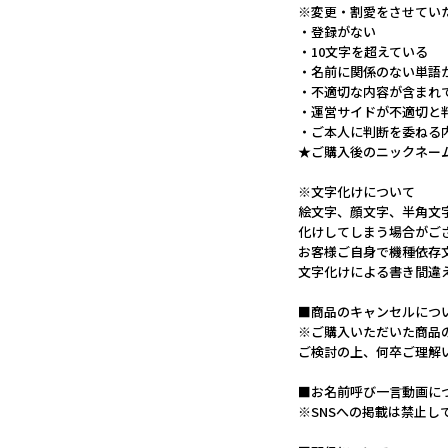
※変更・割愛をさせてい
・登録がない
・10文字を超えている
・名前に関係のない単語
・不適切な内容が含まれ
・運営サイドが不適切と
・ご本人に判断を委ねる
★ご購入後のニックネー
※文字化けについて
絵文字、顔文字、半角文
化けしてしまう場合がご
お客様ご自身で機種依存
文字化けによる書き間違
■商品のキャンセルにつ
※ご購入いただいた商品
ご検討の上、何卒ご理解
■お名前呼び一言動画に
※SNSへの掲載は禁止し