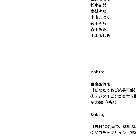
鈴木花梨
高梨ゆな
中山こはく
萩田そら
森田あみ
山本るしあ
&nbsp;
■商品情報
【どなたでもご応募可能
①デジタルビンゴ券付き
￥2000（税込）
&nbsp;
【無料FC会員で、SUKIS
②ソロチェキサイン（宛