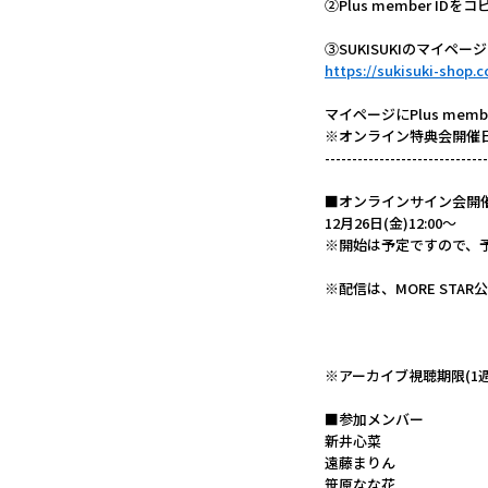
②Plus member IDをコ
③SUKISUKIのマイページに
https://sukisuki-shop
マイページにPlus me
※オンライン特典会開催
------------------------------
■オンラインサイン会開
12月26日(金)12:00～
※開始は予定ですので、
※配信は、MORE STA
※アーカイブ視聴期限(1週間
■参加メンバー
新井心菜
遠藤まりん
笹原なな花