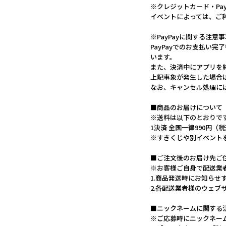
※クレジットカード・Pa
イベントによっては、ご
※PayPayに関する注意
PayPayでのお支払い
います。
また、決済中にアプリを
上記事象が発生した場合
なお、キャンセル処理に
■商品のお届けについて
※送料は以下のとおりで
1決済 全国一律990円（
※すきくじや別イベント
■ご注文後のお届け先ご
※お客様ご自身で配送業
1.商品発送時にお知らせ
2.各配送業者様のウェ
■ニックネームに関する
※ご応募時にニックネー