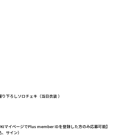
】
撮り下ろしソロチェキ（当日衣装 ）
UKIマイページでPlus member IDを登録した方のみ応募可能】
名、サイン）