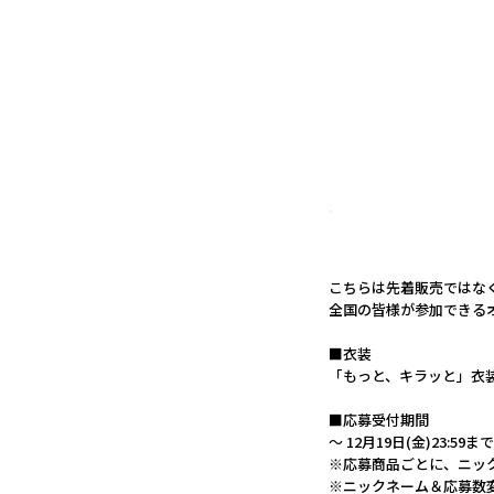
こちらは先着販売ではな
全国の皆様が参加できる
■衣装
「もっと、キラッと」衣
■応募受付期間
～ 12月19日(金)23:59まで
※応募商品ごとに、ニッ
※ニックネーム＆応募数