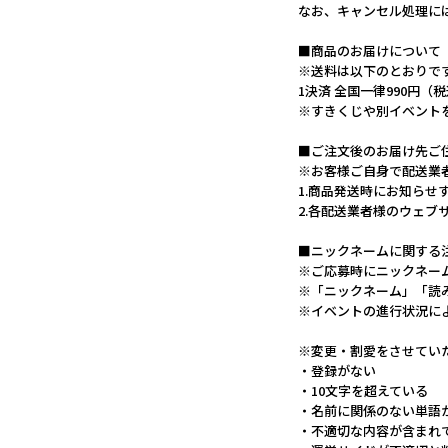
なお、キャンセル処理に
■商品のお届けについて
※送料は以下のとおりで
1決済 全国一律990円（
※すきくじや別イベント
■ご注文後のお届け先ご
※お客様ご自身で配送業
1.商品発送時にお知らせ
2.各配送業者様のウェ
■ニックネームに関する
※ご応募時にニックネー
※「ニックネーム」「読
※イベントの進行状況に
※変更・割愛をさせてい
・登録がない
・10文字を超えている
・名前に関係のない単語
・不適切な内容が含まれ