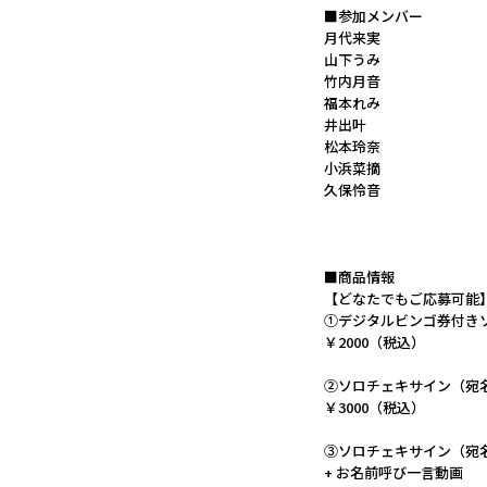
■参加メンバー
月代来実
山下うみ
竹内月音
福本れみ
井出叶
松本玲奈
小浜菜摘
久保怜音
■商品情報
【どなたでもご応募可能
①デジタルビンゴ券付き
￥2000（税込）
②ソロチェキサイン（宛
￥3000（税込）
③ソロチェキサイン（宛
+ お名前呼び一言動画