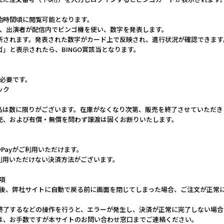
開始時間頃に閲覧可能となります。
会の当日、出演者が配信内でビンゴ機を使い、数字を発表します。
更新されます。発表された数字がカード上で反映され、進行状況が確認できます
ンゴ」と表示されたら、BINGO賞該当となります。
が必要です。
ック
品は数に限りがございます。在庫がなくなり次第、販売を終了させていただき
売、および有償・無償を問わず譲渡は固くお断りいたします。
yPayがご利用いただけます。
利用いただけない決済方法がございます。
事項
完了後、弊社サイトに自動で戻る前に画面を閉じてしまった場合、ご注文が正常
終了するなどの操作を行うと、エラーが発生し、決済が正常に完了しない場合
は、お手数ですが本サイトのお問い合わせ窓口までご連絡ください。