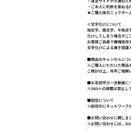
・運営サイドが不適切と
・ご本人に判断を委ねる
★ご購入後のニックネー
※文字化けについて
絵文字、顔文字、半角文
化けしてしまう場合がご
お客様ご自身で機種依存
文字化けによる書き間違
■商品のキャンセルにつ
※ご購入いただいた商品
ご検討の上、何卒ご理解
■お名前呼び一言動画に
※SNSへの掲載は禁止し
■配信について
※配信中にネットワーク
■お問い合わせに関しま
※お問い合わせには、SUK