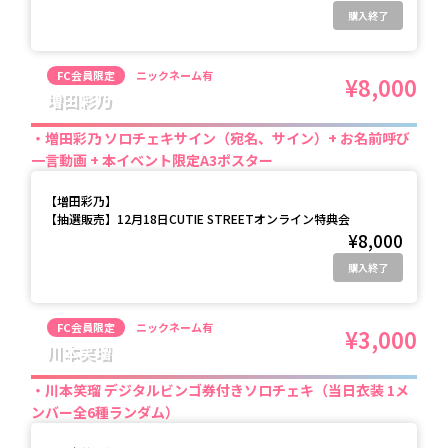
購入終了
FC会員限定
ニックネーム有
¥8,000
増田彩乃
増田彩乃 ソロチェキサイン（宛名、サイン）+ お名前呼び
一言動画 + 本イベント限定A3ポスター
【
増田彩乃
】
【抽選販売】12月18日CUTIE STREETオンライン特典会
¥8,000
購入終了
FC会員限定
ニックネーム有
¥3,000
川本笑瑠
川本笑瑠 デジタルビンゴ券付きソロチェキ（当日衣装 1メ
ンバー全6種ランダム）