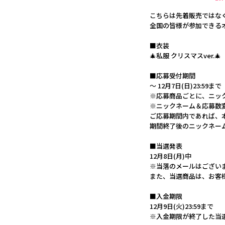
こちらは先着販売ではな
全国の皆様が参加できる
■衣装
🎄私服 クリスマスver.🎄
■応募受付期間
～ 12月7日(日)23:59まで
※応募商品ごとに、ニッ
※ニックネーム＆応募数
ご応募期間内であれば、
期間終了後のニックネー
■当選発表
12月8日(月)中
※当落のメールはござい
また、当選商品は、お客
■入金期限
12月9日(火)23:59まで
※入金期限が終了した当