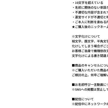
・10文字を超えている
・名前に関係のない単語
・不適切な内容が含まれ
・運営サイドが不適切と
・ご本人に判断を委ねる
★ご購入後のニックネー
※文字化けについて
絵文字、顔文字、半角文
化けしてしまう場合がご
お客様ご自身で機種依存
文字化けによる書き間違
■商品のキャンセルにつ
※ご購入いただいた商品
ご検討の上、何卒ご理解
■お名前呼び一言動画に
※SNSへの掲載は禁止し
■配信について
※配信中にネットワーク