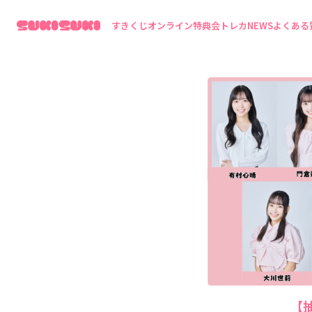
すきくじ
オンライン特典会
トレカ
NEWS
よくある
【抽