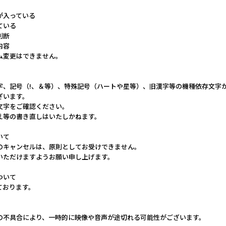
が入っている
ている
判断
内容
ム変更はできません。
字、記号（!、＆等）、特殊記号（ハートや星等）、旧漢字等の機種依存文字
ざいます。
文字をご確認ください。
え等の書き直しはいたしかねます。
いて
のキャンセルは、原則としてお受けできません。
いただけますようお願い申し上げます。
ついて
ております。
の不具合により、一時的に映像や音声が途切れる可能性がございます。