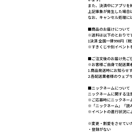
また、決済中にアプリを
上記事象が発生した場合
なお、キャンセル処理に
■商品のお届けについて
※送料は以下のとおりで
1決済 全国一律990円（
※すきくじや別イベント
■ご注文後のお届け先ご
※お客様ご自身で配送業
1.商品発送時にお知らせ
2.各配送業者様のウェ
■ニックネームについて
ニックネームに関する注
※ご応募時にニックネー
※「ニックネーム」「読
※イベントの進行状況に
※変更・割愛をさせてい
・登録がない