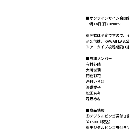
■オンラインサイン会開
12月14日(日)10:00～
※開始は予定ですので、
※配信は、KAWAII LA
※アーカイブ視聴期限(1週間)
■参加メンバー
有村心晴
大川世莉
門倉彩花
澤村いろは
濵嵜愛子
松田奈々
森野めね
■商品情報
①デジタルビンゴ券付き
￥1500（税込）
※デジタルビンゴ券付き