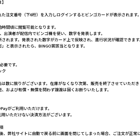
は】
れた注文番号（下6桁）を入力しログインするとビンゴカードが表示されます
開始時間頃に閲覧可能となります。
会の当日、出演者が配信内でビンゴ機を使い、数字を発表します。
更新されます。発表された数字がカード上で反映され、進行状況が確認できます
ンゴ」と表示されたら、BINGO賞該当となります。
が必要です。
ック
品は数に限りがございます。在庫がなくなり次第、販売を終了させていただき
売、および有償・無償を問わず譲渡は固くお断りいたします。
yPayがご利用いただけます。
利用いただけない決済方法がございます。
事項
完了後、弊社サイトに自動で戻る前に画面を閉じてしまった場合、ご注文が正常