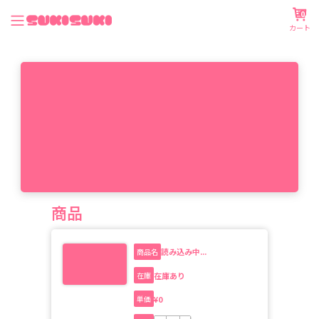
0
カート
商品
読み込み中...
商品名
在庫あり
在庫
¥
0
単価