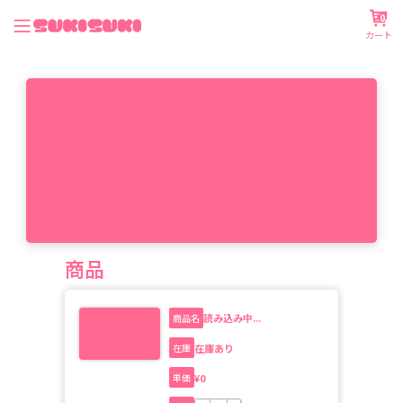
0
カート
商品
読み込み中...
商品名
在庫あり
在庫
¥
0
単価